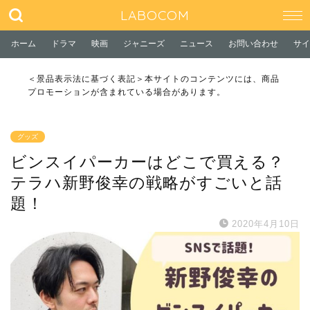
LABOCOM
ホーム
ドラマ
映画
ジャニーズ
ニュース
お問い合わせ
サイ
＜景品表示法に基づく表記＞本サイトのコンテンツには、商品
プロモーションが含まれている場合があります。
グッズ
ビンスイパーカーはどこで買える？
テラハ新野俊幸の戦略がすごいと話
題！
2020年4月10日