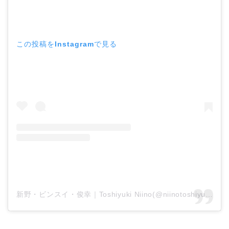
この投稿をInstagramで見る
新野・ビンスイ・俊幸｜Toshiyuki Niino(@niinotoshiyuki)がシェアした投稿