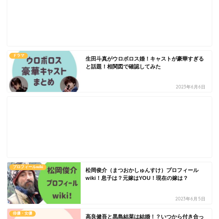
ドラマ
生田斗真がウロボロス婚！キャストが豪華すぎる
と話題！相関図で確認してみた
2023年6月6日
プロフィールwiki
松岡俊介（まつおかしゅんすけ）プロフィール
wiki！息子は？元嫁はYOU！現在の嫁は？
2023年6月5日
俳優・女優
高良健吾と黒島結菜は結婚！？いつから付き合っ