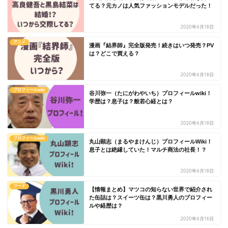
てる？元カノは人気ファッションモデルだった！
2020年6月18日
アニメ
漫画『結界師』完全版発売！続きはいつ発売？PV
は？どこで買える？
2020年6月18日
プロフィールwiki
谷川弥一（たにがわやいち）プロフィールwiki！
学歴は？息子は？般若心経とは？
2020年6月18日
プロフィールwiki
丸山顕志（まるやまけんじ）プロフィールWiki！
息子とは絶縁していた！マルチ商法の社長！？
2020年6月18日
フード
【情報まとめ】マツコの知らない世界で紹介され
た缶詰は？スイーツ缶は？黒川勇人のプロフィー
ルや経歴は？
2020年6月16日