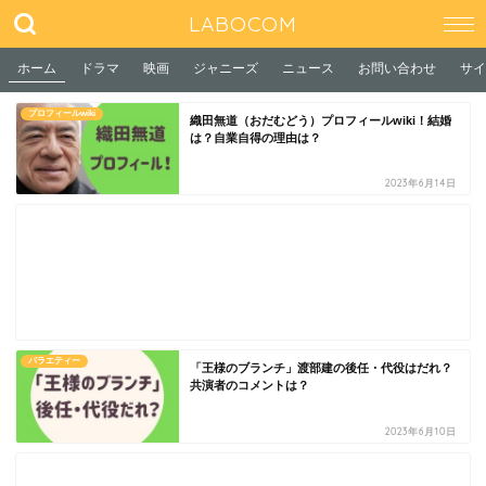
LABOCOM
ホーム
ドラマ
映画
ジャニーズ
ニュース
お問い合わせ
サイ
プロフィールwiki
織田無道（おだむどう）プロフィールwiki！結婚
は？自業自得の理由は？
2023年6月14日
バラエティー
「王様のブランチ」渡部建の後任・代役はだれ？
共演者のコメントは？
2023年6月10日