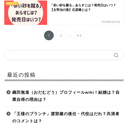
ニュース
「赤い砂を蹴る」あらすじは？発売日はいつ？
【太宰治の孫】石原燃とは？
2020年6月16日
...
1
2
45
最近の投稿
織田無道（おだむどう）プロフィールwiki！結婚は？自
業自得の理由は？
「王様のブランチ」渡部建の後任・代役はだれ？共演者
のコメントは？