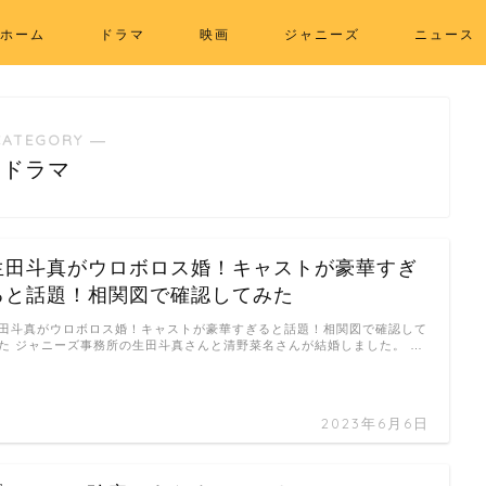
ホーム
ドラマ
映画
ジャニーズ
ニュース
CATEGORY ―
ドラマ
生田斗真がウロボロス婚！キャストが豪華すぎ
ると話題！相関図で確認してみた
田斗真がウロボロス婚！キャストが豪華すぎると話題！相関図で確認して
た ジャニーズ事務所の生田斗真さんと清野菜名さんが結婚しました。 …
2023年6月6日