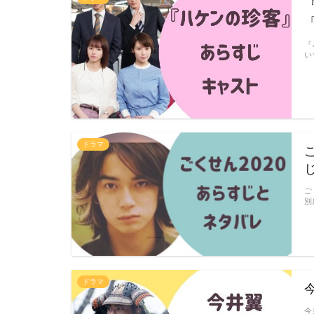
『
い
ドラマ
ご
別
ドラマ
今