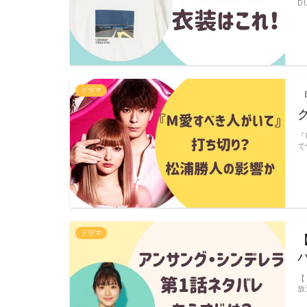
D
ドラマ
『
で
ドラマ
【
放