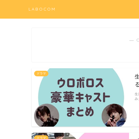
LABOCOM
― 
ドラマ
生
み
ドラマ