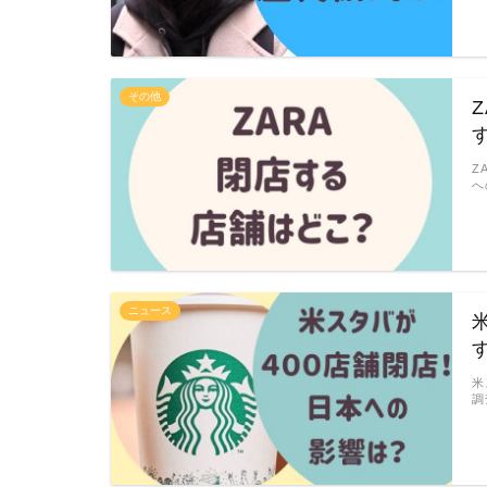
その他
Z
へ
ニュース
米
調