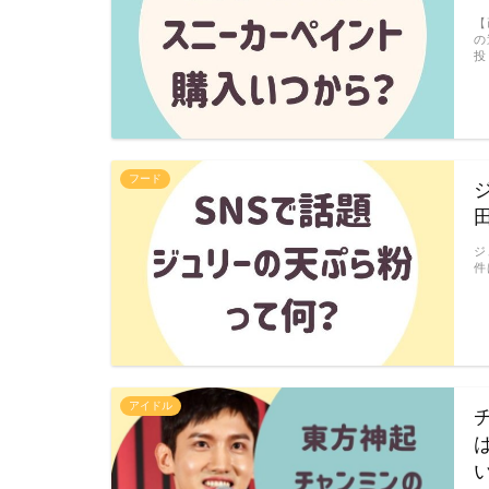
【
の
投
フード
ジ
件
アイドル