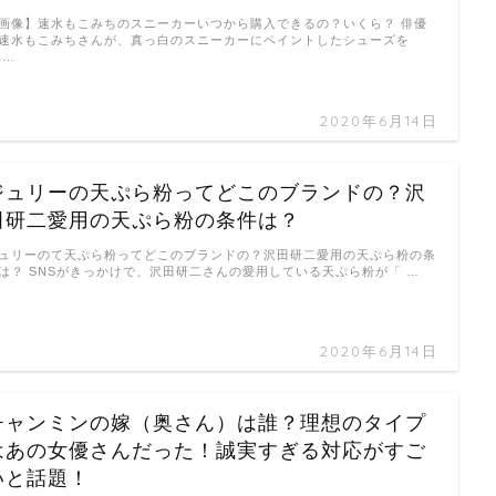
画像】速水もこみちのスニーカーいつから購入できるの？いくら？ 俳優
速水もこみちさんが、真っ白のスニーカーにペイントしたシューズを
 …
2020年6月14日
ジュリーの天ぷら粉ってどこのブランドの？沢
田研二愛用の天ぷら粉の条件は？
ュリーのて天ぷら粉ってどこのブランドの？沢田研二愛用の天ぷら粉の条
は？ SNSがきっかけで、沢田研二さんの愛用している天ぷら粉が「 …
2020年6月14日
チャンミンの嫁（奥さん）は誰？理想のタイプ
はあの女優さんだった！誠実すぎる対応がすご
いと話題！