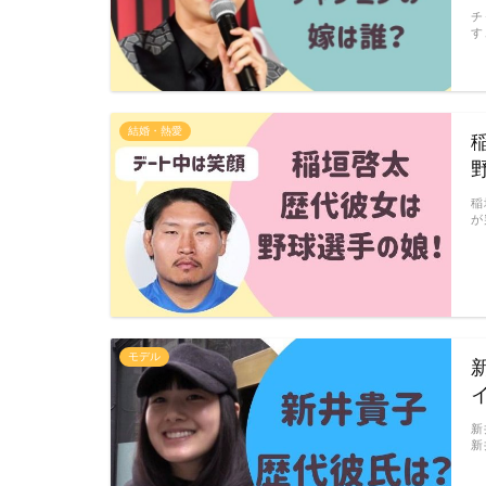
チ
す
結婚・熱愛
稲
が
モデル
新
新