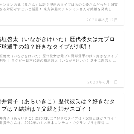
ャンミンの嫁（奥さん）は誰？理想のタイプはあの女優さんだった！誠実
ぎる対応がすごいと話題！ 東方神起のチャンミンさんが結婚を発表し …
2020年6月12日
稲垣啓太（いながきけいた）歴代彼女は元プロ
野球選手の娘？好きなタイプが判明！
垣啓太（いながきけいた）歴代彼女は元プロ野球選手の娘？好きなタイプ
判明！ ラグビー日本代表の稲垣啓太（いながきけいた）選手に新恋人 …
2020年6月11日
新井貴子（あらいきこ）歴代彼氏は？好きなタ
イプは？結婚は？父親と姉がスゴイ！
井貴子（あらいきこ）歴代彼氏は？好きなタイプは？父親と妹がスゴイ！
井貴子さんは、2012年のミス日本コンテストでグランプリを獲得 …