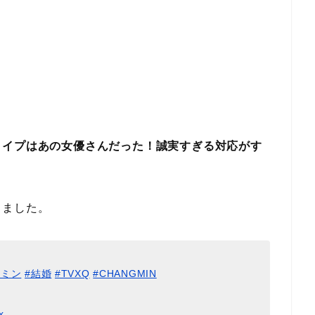
タイプはあの女優さんだった！誠実すぎる対応がす
しました。
ンミン
#結婚
#TVXQ
#CHANGMIN
x