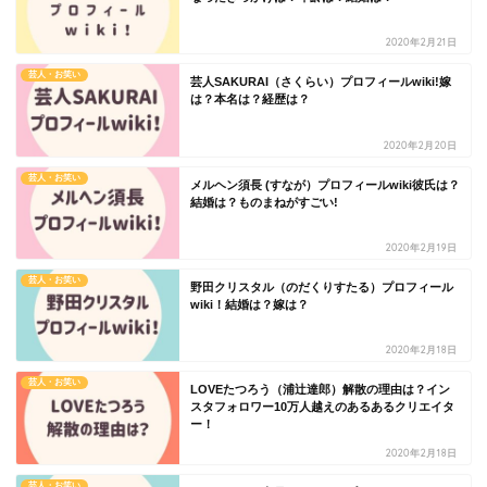
2020年2月21日
芸人・お笑い
芸人SAKURAI（さくらい）プロフィールwiki!嫁
は？本名は？経歴は？
2020年2月20日
芸人・お笑い
メルヘン須長 (すなが）プロフィールwiki彼氏は？
結婚は？ものまねがすごい!
2020年2月19日
芸人・お笑い
野田クリスタル（のだくりすたる）プロフィール
wiki！結婚は？嫁は？
2020年2月18日
芸人・お笑い
LOVEたつろう（浦辻達郎）解散の理由は？イン
スタフォロワー10万人越えのあるあるクリエイタ
ー！
2020年2月18日
芸人・お笑い