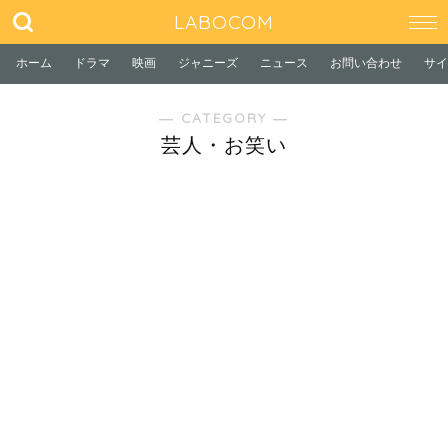
LABOCOM
ホーム
ドラマ
映画
ジャニーズ
ニュース
お問い合わせ
サイ
― CATEGORY ―
芸人・お笑い