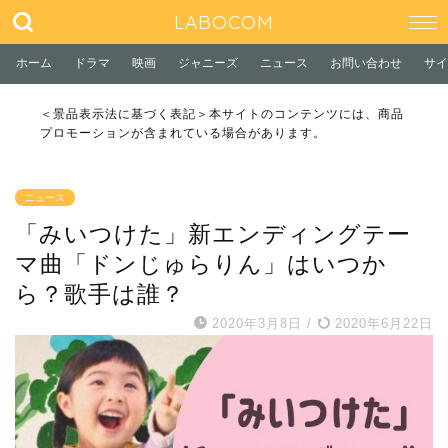
LABOCOM
ホーム
ドラマ
映画
ジャニーズ
ニュース
お問い合わせ
サイ
＜景品表示法に基づく表記＞本サイトのコンテンツには、商品
プロモーションが含まれている場合があります。
ニュース
「みいつけた」新エンディングテー
マ曲「ドンじゅらりん」はいつか
ら？歌手は誰？
2020年3月8日
/
2020年6月22日