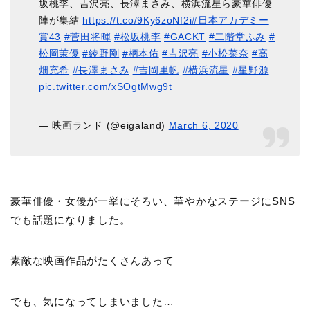
坂桃李、吉沢亮、長澤まさみ、横浜流星ら豪華俳優
陣が集結
https://t.co/9Ky6zoNf2i
#日本アカデミー
賞43
#菅田将暉
#松坂桃李
#GACKT
#二階堂ふみ
#
松岡茉優
#綾野剛
#柄本佑
#吉沢亮
#小松菜奈
#高
畑充希
#長澤まさみ
#吉岡里帆
#横浜流星
#星野源
pic.twitter.com/xSOgtMwg9t
— 映画ランド (@eigaland)
March 6, 2020
豪華俳優・女優が一挙にそろい、華やかなステージにSNS
でも話題になりました。
素敵な映画作品がたくさんあって
でも、気になってしまいました…