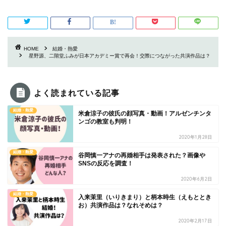
HOME
結婚・熱愛
星野源、二階堂ふみが日本アカデミー賞で再会！交際につながった共演作品は？
よく読まれている記事
結婚・熱愛
米倉涼子の彼氏の顔写真・動画！アルゼンチンタ
ンゴの教室も判明！
2020年1月28日
結婚・熱愛
谷岡慎一アナの再婚相手は発表された？画像や
SNSの反応を調査！
2020年6月2日
結婚・熱愛
入来茉里（いりきまり）と柄本時生（えもととき
お）共演作品は？なれそめは？
2020年2月17日