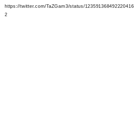
https://twitter.com/TaZGam3/status/123591368492220416
2