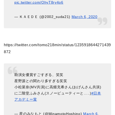
pic.twitter.com/OhyT8ry4o6
— ＫＡＥＤＥ (@2002_suda21)
March 6, 2020
https://twitter.com/tomo218min/status/1235918644271439
872
助演女優賞すごすぎる、笑笑
星野源との関わり多すぎる笑笑
小松菜奈(MV共演)に高畑充希さん(おげんさん共演)
に二階堂ふみさん(スノービューティーと…..)
#日本
アカデミー賞
— 星のみなもと (@MinamotoHoshino)
March 6,