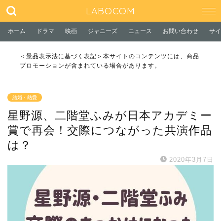
LABOCOM
ホーム
ドラマ
映画
ジャニーズ
ニュース
お問い合わせ
サイ
＜景品表示法に基づく表記＞本サイトのコンテンツには、商品
プロモーションが含まれている場合があります。
結婚・熱愛
星野源、二階堂ふみが日本アカデミー
賞で再会！交際につながった共演作品
は？
2020年3月7日