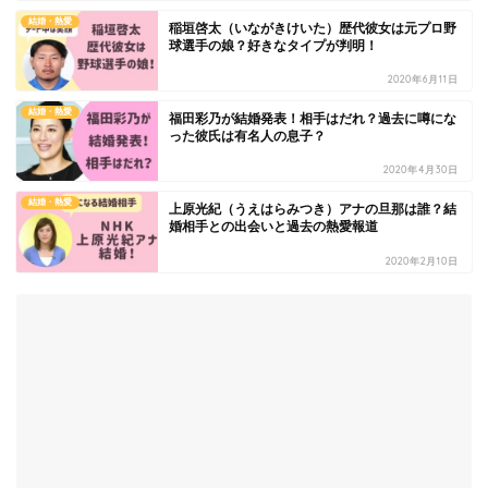
結婚・熱愛
稲垣啓太（いながきけいた）歴代彼女は元プロ野
球選手の娘？好きなタイプが判明！
2020年6月11日
結婚・熱愛
福田彩乃が結婚発表！相手はだれ？過去に噂にな
った彼氏は有名人の息子？
2020年4月30日
結婚・熱愛
上原光紀（うえはらみつき）アナの旦那は誰？結
婚相手との出会いと過去の熱愛報道
2020年2月10日