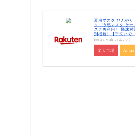
夏用マスク ひんやり 
ク 冷感マスク ケ
スク再利用可 飛沫対
別梱包）【手洗いで、
カエレバ
posted with
楽天市場
Amaz