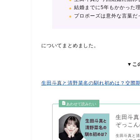
結婚までに5年もかかった
プロポーズは意外な言葉だ
についてまとめました。
▼こ
生田斗真と清野菜名の馴れ初めは？交際
生田斗真
ぞっこん
生田斗真と