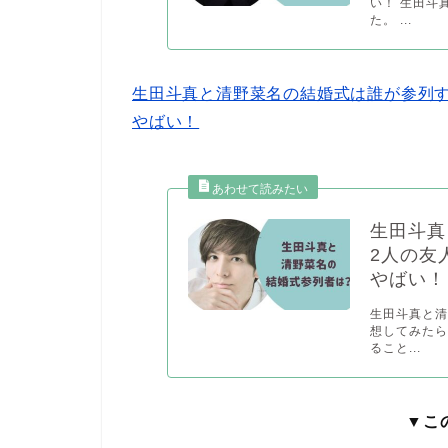
い！ 生田斗
た。 ...
生田斗真と清野菜名の結婚式は誰が参列
やばい！
生田斗真
2人の友
やばい！
生田斗真と清
想してみたら
ること...
▼こ