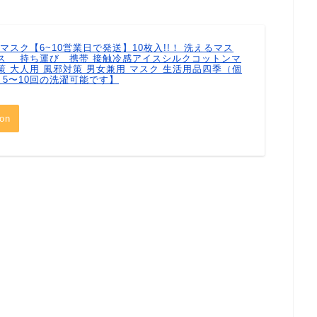
マスク【6~10営業日で発送】10枚入!!！ 洗えるマス
ース 持ち運び 携帯 接触冷感アイスシルクコットンマ
策 大人用 風邪対策 男女兼用 マスク 生活用品四季（個
5〜10回の洗濯可能です】
on