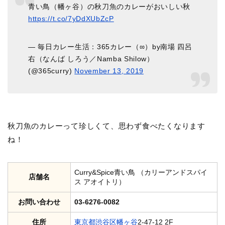
青い鳥（幡ヶ谷）の秋刀魚のカレーがおいしい秋
https://t.co/7yDdXUbZcP
— 毎日カレー生活：365カレー（∞）by南場 四呂
右（なんば しろう／Namba Shilow）
(@365curry)
November 13, 2019
秋刀魚のカレーって珍しくて、思わず食べたくなります
ね！
Curry&Spice青い鳥 （カリーアンドスパイ
店舗名
ス アオイトリ）
お問い合わせ
03-6276-0082
住所
東京都
渋谷区
幡ヶ谷
2-47-12 2F