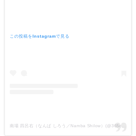
この投稿をInstagramで見る
南場 四呂右（なんば しろう／Namba Shilow）(@365curry)がシェアした投稿