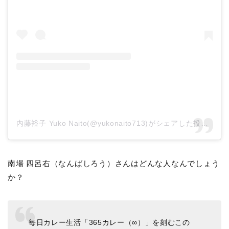
内藤裕子 Yuko Naito(@yukonaito713)がシェアした投稿
–
20
南場 四呂右（なんばしろう）さんはどんな人なんでしょう
か？
毎日カレー生活「365カレー（∞）」を刻むこの