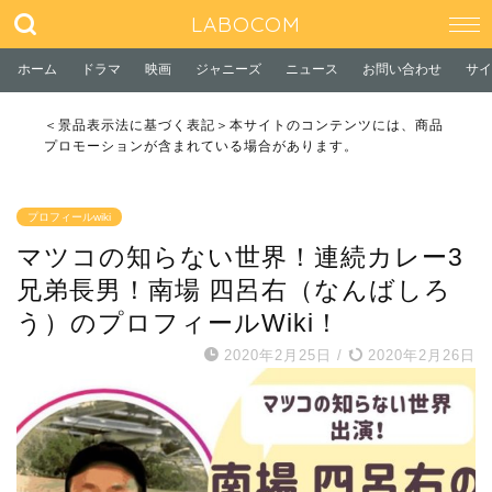
LABOCOM
ホーム
ドラマ
映画
ジャニーズ
ニュース
お問い合わせ
サイ
＜景品表示法に基づく表記＞本サイトのコンテンツには、商品
プロモーションが含まれている場合があります。
プロフィールwiki
マツコの知らない世界！連続カレー3
兄弟長男！南場 四呂右（なんばしろ
う）のプロフィールWiki！
2020年2月25日
/
2020年2月26日