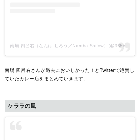
南場 四呂右（なんば しろう／Namba Shilow）(@365curry)がシェアした投稿
南場 四呂右さんが過去においしかった！とTwitterで絶賛し
ていたカレー店をまとめていきます。
ケララの風