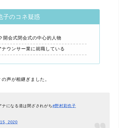
也子のコネ疑惑
ク開会式閉会式の中心的人物
気のアナウンサー業に就職している
？の声が相継ぎました。
アナになる道は閉ざされがち
#野村彩也子
15, 2020