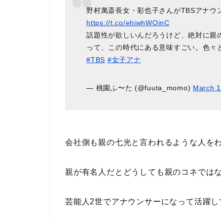
野村萬斎長女・彩也子さんがTBSアナウ
https://t.co/ehiwhWOinC
話題性が欲しいんだろうけど、絶対に親
って、この時代にある意味すごい。色々
#TBS
#女子アナ
— 桃園ふ〜た (@fuuta_momo)
March 1
会社側も親の七光と言われるような人を
親が有名人だとどうしても親のコネでは
芸能人2世でアナウンサーになって活躍