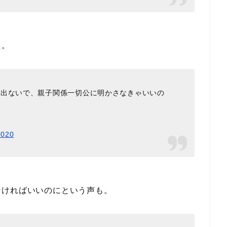
た。
か出ないで、親子関係一切公に明かさなきゃいいの
2020
なければいいのにという声も。