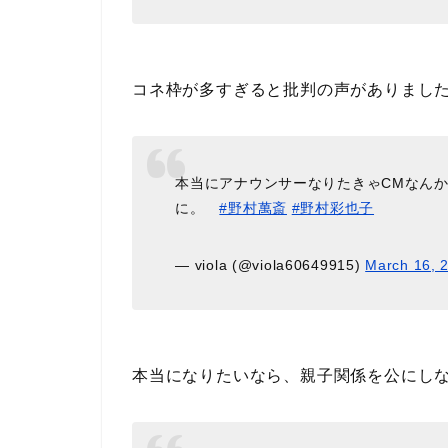
コネ枠が多すぎると批判の声がありまし
本当にアナウンサーなりたきゃCMなん
に。
#野村萬斎
#野村彩也子
— viola (@viola60649915)
March 16, 
本当になりたいなら、親子関係を公にし