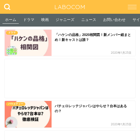
LABOCOM
ホーム
ドラマ
映画
ジャニーズ
ニュース
お問い合わせ
サイ
ドラマ
「ハケンの品格」2020相関図！新メンバー総まと
め！新キャストは誰？
2020年1月23日
バラエティー
バチェロレッテジャパンはやらせ？台本はある
の？
2020年1月23日