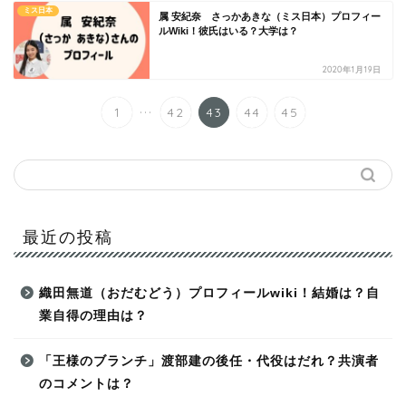
ミス日本
属 安紀奈 さっかあきな（ミス日本）プロフィー
ルWiki！彼氏はいる？大学は？
2020年1月19日
...
1
42
43
44
45
最近の投稿
織田無道（おだむどう）プロフィールwiki！結婚は？自
業自得の理由は？
「王様のブランチ」渡部建の後任・代役はだれ？共演者
のコメントは？