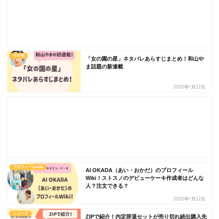
その他
「女の園の星」ネタバレあらすじまとめ！和山や
ま話題の新連載
2020年1月22日
プロフィールwiki
AI OKADA（あい・おかだ）のプロフィール
Wiki！ストスノのデビューケーキ作成者はどんな
人？注文できる？
2020年1月22日
ニュース
ZIPで紹介！内定辞退セットが売り切れ続出購入先