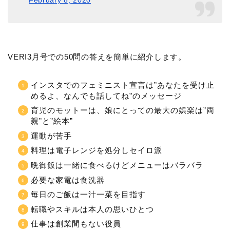
February 8, 2020
VERI3月号での50問の答えを簡単に紹介します。
インスタでのフェミニスト宣言は”あなたを受け止
めるよ、なんでも話してね”のメッセージ
育児のモットーは、娘にとっての最大の娯楽は”両
親”と”絵本”
運動が苦手
料理は電子レンジを処分しセイロ派
晩御飯は一緒に食べるけどメニューはバラバラ
必要な家電は食洗器
毎日のご飯は一汁一菜を目指す
転職やスキルは本人の思いひとつ
仕事は創業間もない役員