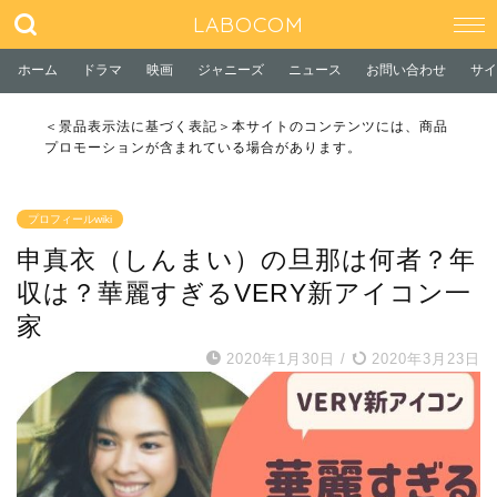
LABOCOM
ホーム
ドラマ
映画
ジャニーズ
ニュース
お問い合わせ
サイ
＜景品表示法に基づく表記＞本サイトのコンテンツには、商品
プロモーションが含まれている場合があります。
プロフィールwiki
申真衣（しんまい）の旦那は何者？年
収は？華麗すぎるVERY新アイコン一
家
2020年1月30日
/
2020年3月23日