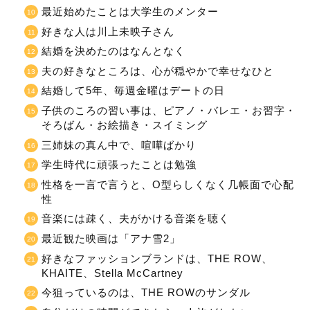
最近始めたことは大学生のメンター
好きな人は川上未映子さん
結婚を決めたのはなんとなく
夫の好きなところは、心が穏やかで幸せなひと
結婚して5年、毎週金曜はデートの日
子供のころの習い事は、ピアノ・バレエ・お習字・
そろばん・お絵描き・スイミング
三姉妹の真ん中で、喧嘩ばかり
学生時代に頑張ったことは勉強
性格を一言で言うと、O型らしくなく几帳面で心配
性
音楽には疎く、夫がかける音楽を聴く
最近観た映画は「アナ雪2」
好きなファッションブランドは、THE ROW、
KHAITE、Stella McCartney
今狙っているのは、THE ROWのサンダル