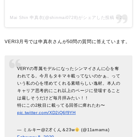
Mai Shin 申真衣(@shinmai0728)がシェアした投稿
–
2020年 2月月7日午前5時36分PST
VERI3月号では申真衣さんが50問の質問に答えています。
VERYの専属モデルになったシンマイさんに心を奪
われてる。今月もタキマキ載ってないのかぁ、って
いう私の心を埋めてくれる素晴らしい逸材。本人の
キャリア思考的にこれ以上のページに登場すること
は厳しそうだけど毎月拝みたい！！
特にこの2枚目に載ってる回答に痺れたわ〜
pic.twitter.com/XD2iQ6f9YH
— ミルキー@2才くん＆23w
(@11amama)