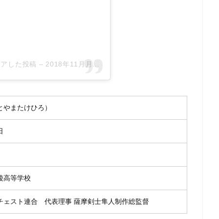
)がシェアした投稿
–
2018年11月月24日午後3時58分PST
とやまたけひろ）
日
陵高等学校
チェスト連合 代表理事 薩摩剣士隼人制作総監督