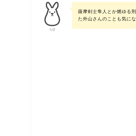
薩摩剣士隼人とか燃ゆる
た外山さんのことも気に
らぼ