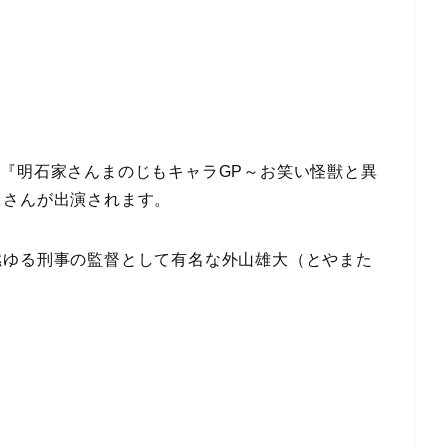
送）に『明石家さんまのじもキャラGP～お笑い怪獣と異
）さんが出演されます。
燃ゆる刑事の監督として有名な外山雄大（とやまた