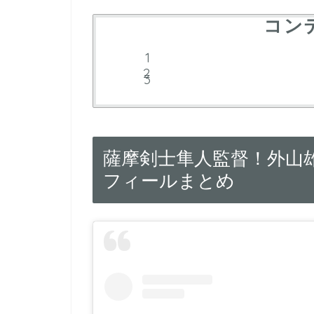
コン
薩摩剣士隼人監督！外山
フィールまとめ