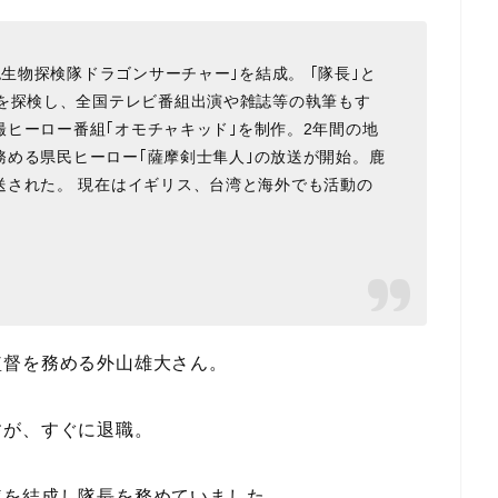
認生物探検隊ドラゴンサーチャー｣を結成。 ｢隊長｣と
界を探検し、全国テレビ番組出演や雑誌等の執筆もす
特撮ヒーロー番組｢オモチャキッド｣を制作。2年間の地
を務める県民ヒーロー｢薩摩剣士隼人｣の放送が開始。鹿
送された。 現在はイギリス、台湾と海外でも活動の
監督を務める外山雄大さん。
すが、すぐに退職。
隊を結成し隊長を務めていました。