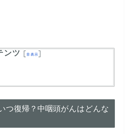
テンツ
[
]
非表示
いつ復帰？中咽頭がんはどんな