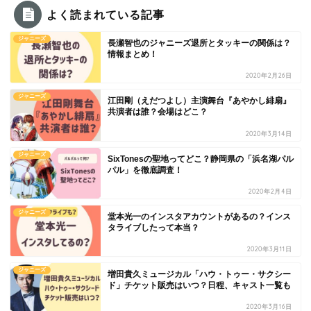
よく読まれている記事
ジャニーズ
長瀬智也のジャニーズ退所とタッキーの関係は？
情報まとめ！
2020年2月26日
ジャニーズ
江田剛（えだつよし）主演舞台『あやかし緋扇』
共演者は誰？会場はどこ？
2020年3月14日
ジャニーズ
SixTonesの聖地ってどこ？静岡県の「浜名湖パル
パル」を徹底調査！
2020年2月4日
ジャニーズ
堂本光一のインスタアカウントがあるの？インス
タライブしたって本当？
2020年3月11日
ジャニーズ
増田貴久ミュージカル「ハウ・トゥー・サクシー
ド」チケット販売はいつ？日程、キャスト一覧も
2020年3月16日