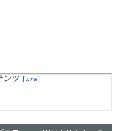
テンツ
[
]
非表示