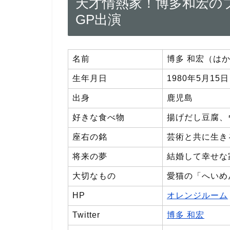
天才情熱家！博多和宏のプ
GP出演
名前
博多 和宏（は
生年月日
1980年5月15日
出身
鹿児島
好きな食べ物
揚げだし豆腐、
座右の銘
芸術と共に生き
将来の夢
結婚して幸せな
大切なもの
愛猫の「へいめ
HP
オレンジルーム
Twitter
博多 和宏