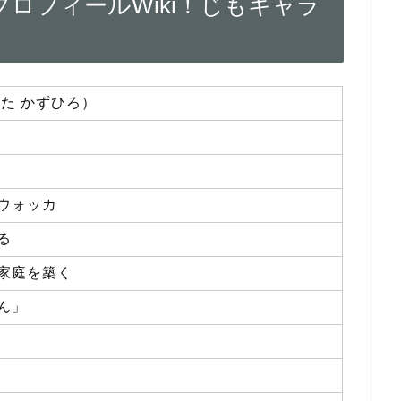
ロフィールWiki！じもキャラ
かた かずひろ）
ウォッカ
る
家庭を築く
ん」