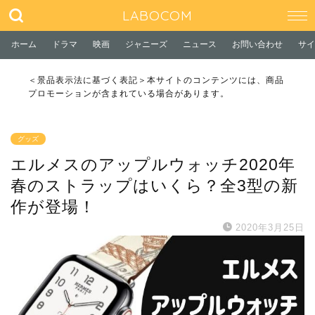
LABOCOM
ホーム
ドラマ
映画
ジャニーズ
ニュース
お問い合わせ
サイ
＜景品表示法に基づく表記＞本サイトのコンテンツには、商品
プロモーションが含まれている場合があります。
グッズ
エルメスのアップルウォッチ2020年
春のストラップはいくら？全3型の新
作が登場！
2020年3月25日