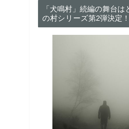
「犬鳴村」続編の舞台は
の村シリーズ第2弾決定