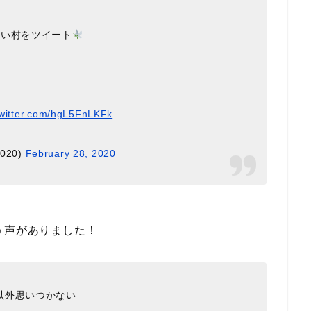
たい村をツイート
twitter.com/hgL5FnLKFk
020)
February 28, 2020
う声がありました！
以外思いつかない