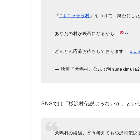
『
#ホニャララ村
』をつけて、舞台にし
あなたの村が映画になるかも…
どんどん応募お待ちしております！
pic.
— 映画『犬鳴村』公式 (@Inunakimura2
SNSでは「杉沢村伝説じゃないか」とい
犬鳴村の続編、どう考えても杉沢村伝説