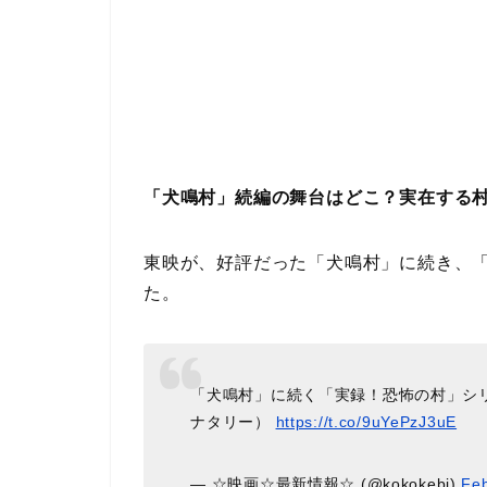
「犬鳴村」続編の舞台はどこ？実在する村
東映が、好評だった「犬鳴村」に続き、「
た。
「犬鳴村」に続く「実録！恐怖の村」シ
ナタリー）
https://t.co/9uYePzJ3uE
— ☆映画☆最新情報☆ (@kokokebi)
Feb