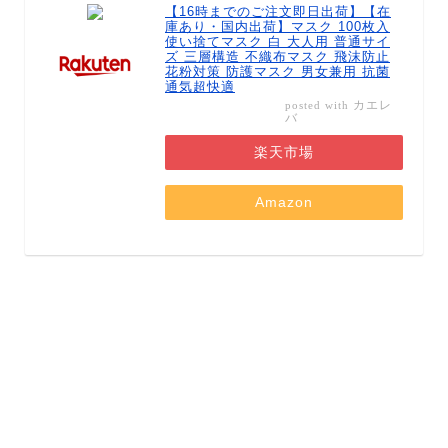
【16時までのご注文即日出荷】【在
庫あり・国内出荷】マスク 100枚入
使い捨てマスク 白 大人用 普通サイ
ズ 三層構造 不織布マスク 飛沫防止
花粉対策 防護マスク 男女兼用 抗菌
通気超快適
カエレ
posted with
バ
楽天市場
Amazon