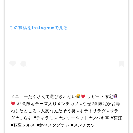
この投稿をInstagramで見る
メニューたくさんで選びきれない
リピート確定
#2食限定チーズ入りメンチカツ #なぜ2食限定かお尋
ねしたところ #大変なんだそう笑 #ポテトサラダ #サラ
ダ #しらす #ティラミス #シャーベット #ツバキ亭 #荻窪
#荻窪グルメ #食べスタグラム #メンチカツ