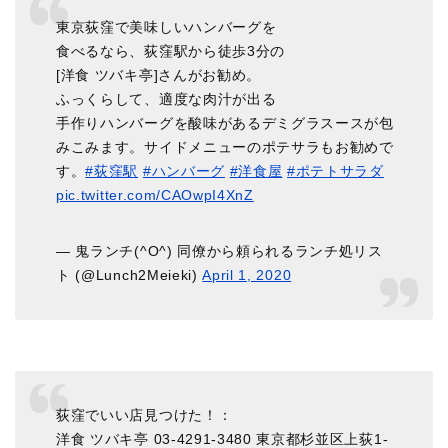
東京荻窪で美味しいハンバーグを
食べるなら、荻窪駅から徒歩3分の
[洋食 ツバキ亭]さんがお勧め。
ふっくらして、適度な肉汁が出る
手作りハンバーグを酸味があるデミグラスースが包
みこみます。サイドメニューのポテサラもお勧めで
す。
#荻窪駅
#ハンバーグ
#洋食屋
#ポテトサラダ
pic.twitter.com/CAOwpI4XnZ
— 鬼ランチ(^O^) 同僚から頼られるランチ処リス
ト (@Lunch2Meieki)
April 1, 2020
荻窪でいい店見つけた！：
洋食 ツバキ亭 03-4291-3480 東京都杉並区上荻1-