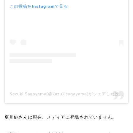
この投稿をInstagramで見る
Kazuki Sagayama(@kazukisagayama)がシェアした投稿
–
2
夏川純さんは現在、メディアに登場されていません。