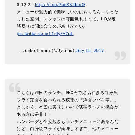
6-12 2F
https://t.co/Pbo6K9bIoO
メニューが魅力的で美味しいのはもちろん、ゆった
りした空間、スタッフの雰囲気もよくて、LOが落
語帰りに間に合うのがありがたい♪
pic.twitter.com/14r6yzV2pL
— Junko Emura (@Jyemie)
July 18, 2017
こちらは昨日のランチ。950円で絶品すぎる白身魚
フライ定食を食べられる荻窪の『洋食ツバキ亭』。
とにかく、本当に美味しいので荻窪ランチの機会が
ある方は是非！！
ハンバーグと生姜焼きもランチメニューにあるんだ
けど、白身魚フライが美味しすぎて、他のメニュー