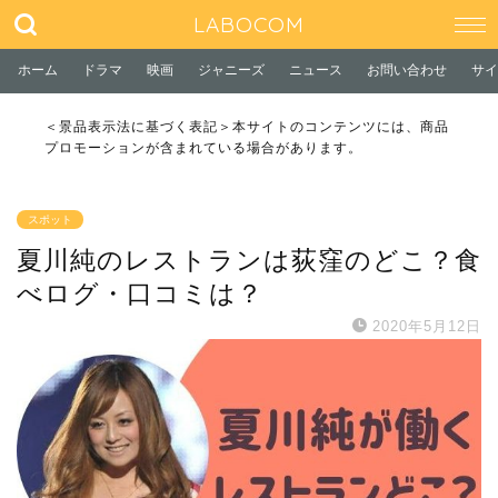
LABOCOM
ホーム
ドラマ
映画
ジャニーズ
ニュース
お問い合わせ
サイ
＜景品表示法に基づく表記＞本サイトのコンテンツには、商品
プロモーションが含まれている場合があります。
スポット
夏川純のレストランは荻窪のどこ？食
べログ・口コミは？
2020年5月12日