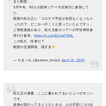
また昭恵……
3月中旬、50人の団体ツアー大分旅行に参加して
た。
医師の松久正に「コロナで予定が全部なくなっちゃ
ったので、どこかへ行こうと思っていたんですぅ」
と突然連絡があり、松久主催のツアーの宇佐神宮参
拝だけ参加。
https://t.co/pEZvwlY9HL
この松久、何者だ？
昭恵の交遊関係、謎すぎ
— やまっち (@yskms_kirian)
April 15, 2020
松久正の著書。ここに書かれてるレビューがすごい
です。
疫病が流行ってるようなときは、人の不安につけ込