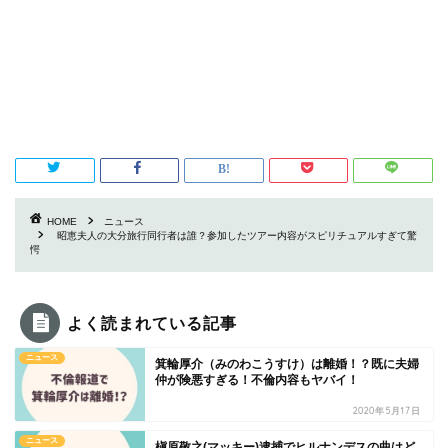
HOME
ニュース
昭恵夫人の大分旅行同行者は誰？参加したツアー内容がスピリチュアルすぎて驚
愕
よく読まれている記事
ニュース
箕輪厚介（みのわこうすけ）は離婚！？既に夫婦
仲が険悪すぎる！不倫内容もヤバイ！
2020年5月17日
ニュース
槇原敬之(マッキー)逮捕でヒルナンデスの曲はど