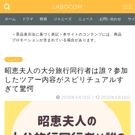
LABOCOM
ホーム
ドラマ
映画
ジャニーズ
ニュース
お問い合わせ
サイ
＜景品表示法に基づく表記＞本サイトのコンテンツには、商品
プロモーションが含まれている場合があります。
ニュース
昭恵夫人の大分旅行同行者は誰？参加
したツアー内容がスピリチュアルす
ぎて驚愕
2020年4月15日
/
2020年4月16日