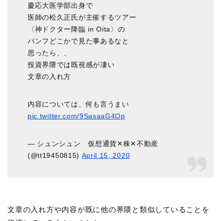
慶応大医学部出身で
医師の松久正氏が主催するツアー
〈神ドクター降臨 in Oita〉の
パンフどこかで見た事あるなと
思ったら、、
投資界隈では既視感が凄い
文章の入れ方
内容については、何も言うまい
pic.twitter.com/9SasaaG4Op
— シュンシュン 仮想通貨✕株✕不動産
(@tt19450815)
April 15, 2020
文章の入れ方や内容が既に他の界隈と類似していることを