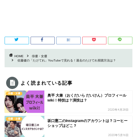
HOME
俳優・女優
佐藤健の「たけてれ」YouTubeで見れる！過去のたけてれ視聴方法は？
よく読まれている記事
俳優・女優
奥平 大兼（おくだいら だいけん）プロフィール
wiki！特技は？演技は？
2020年4月28日
俳優・女優
坂口憲二のInstagramのアカウントは？コーヒー
ショップはどこ？
2020年5月16日