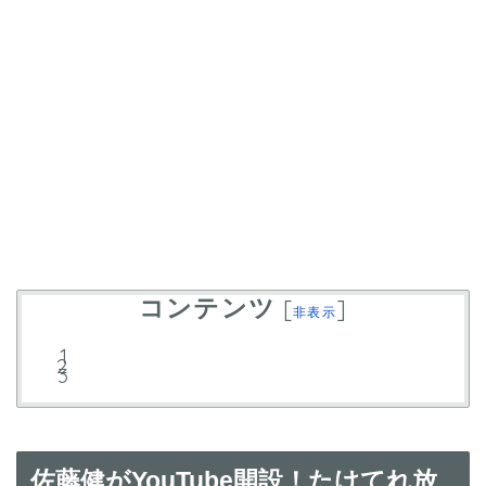
コンテンツ
[
]
非表示
佐藤健がYouTube開設！たけてれ放