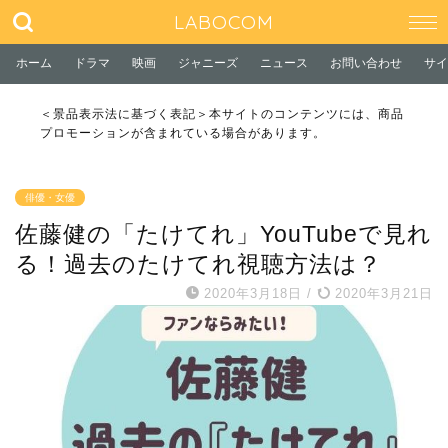
LABOCOM
ホーム
ドラマ
映画
ジャニーズ
ニュース
お問い合わせ
サイ
＜景品表示法に基づく表記＞本サイトのコンテンツには、商品
プロモーションが含まれている場合があります。
俳優・女優
佐藤健の「たけてれ」YouTubeで見れ
る！過去のたけてれ視聴方法は？
2020年3月18日
/
2020年3月21日