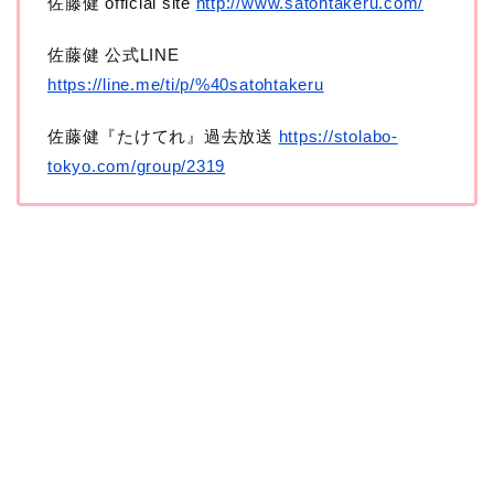
佐藤健 official site
http://www.satohtakeru.com/
佐藤健 公式LINE
https://line.me/ti/p/%40satohtakeru
佐藤健『たけてれ』過去放送
https://stolabo-
tokyo.com/group/2319