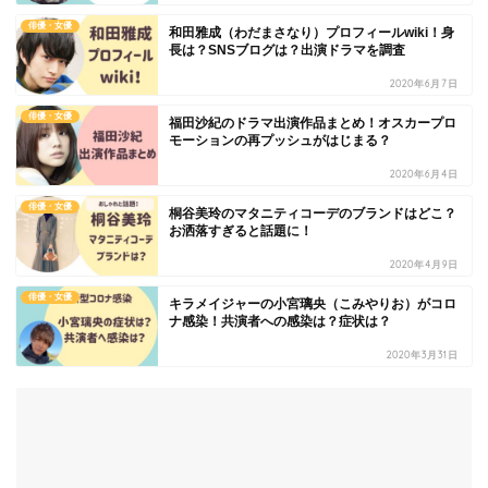
俳優・女優
和田雅成（わだまさなり）プロフィールwiki！身
長は？SNSブログは？出演ドラマを調査
2020年6月7日
俳優・女優
福田沙紀のドラマ出演作品まとめ！オスカープロ
モーションの再プッシュがはじまる？
2020年6月4日
俳優・女優
桐谷美玲のマタニティコーデのブランドはどこ？
お洒落すぎると話題に！
2020年4月9日
俳優・女優
キラメイジャーの小宮璃央（こみやりお）がコロ
ナ感染！共演者への感染は？症状は？
2020年3月31日