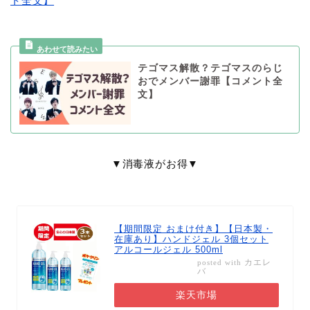
ト全文】
テゴマス解散？テゴマスのらじ
おでメンバー謝罪【コメント全
文】
▼消毒液がお得▼
【期間限定 おまけ付き】【日本製・
在庫あり】ハンドジェル 3個セット
アルコールジェル 500ml
カエレ
posted with
バ
楽天市場