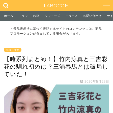
LABOCOM
ホーム
ドラマ
映画
ジャニーズ
ニュース
お問い合わせ
サイ
＜景品表示法に基づく表記＞本サイトのコンテンツには、商品
プロモーションが含まれている場合があります。
俳優・女優
【時系列まとめ！】竹内涼真と三吉彩
花の馴れ初めは？三浦春馬とは破局し
ていた！
2020年5月28日