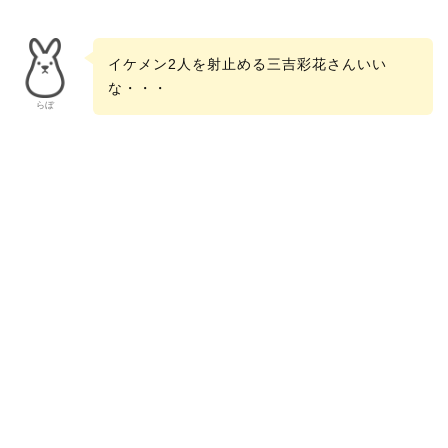
イケメン2人を射止める三吉彩花さんいい
な・・・
らぼ