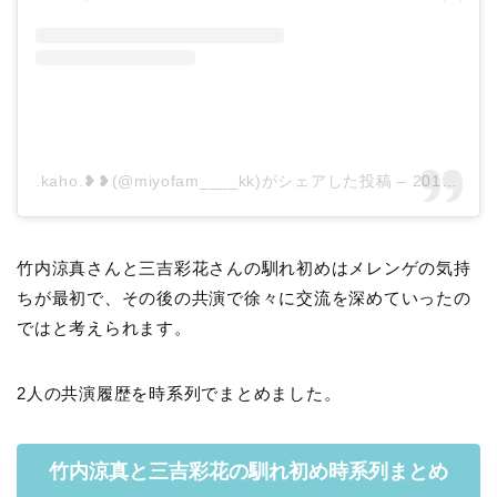
.kaho.❥❥(@miyofam____kk)がシェアした投稿
–
2016年11月月14日午後11時59分PST
竹内涼真さんと三吉彩花さんの馴れ初めはメレンゲの気持
ちが最初で、その後の共演で徐々に交流を深めていったの
ではと考えられます。
2人の共演履歴を時系列でまとめました。
竹内涼真と三吉彩花の馴れ初め時系列まとめ