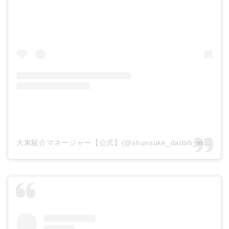
大東駿介マネージャー【公式】(@shunsuke_daitoh_mg)がシェアした投稿