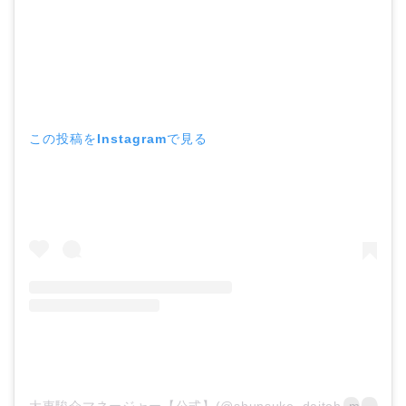
この投稿をInstagramで見る
大東駿介マネージャー【公式】(@shunsuke_daitoh_mg)がシェアした投稿