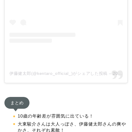
伊藤健太郎(@kentaro_official_)がシェアした投稿
–
2020年 3月月16日午後11時49分PDT
まとめ
10歳の年齢差が雰囲気に出ている！
大東駿介さんは大人っぽさ、伊藤健太郎さんの爽や
かさ、それぞれ素敵！