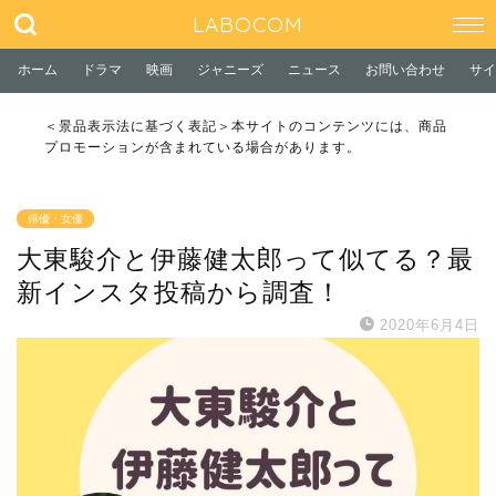
LABOCOM
ホーム
ドラマ
映画
ジャニーズ
ニュース
お問い合わせ
サイ
＜景品表示法に基づく表記＞本サイトのコンテンツには、商品
プロモーションが含まれている場合があります。
俳優・女優
大東駿介と伊藤健太郎って似てる？最
新インスタ投稿から調査！
2020年6月4日