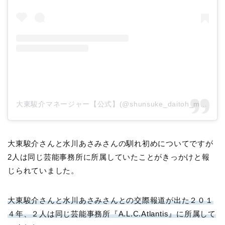
大東駿介マネージャー【公式】(@shunsuke_daitoh_mg)がシェアした投稿
大東駿介さんと水川あさみさんの馴れ初めについてですが
2人は同じ芸能事務所に所属していたことがきっかけと報
じられていました。
大東駿介さんと水川あさみさんとの交際報道が出た２０１
４年、２人は同じ芸能事務所『A.L.C.Atlantis』に所属して