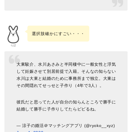
選択肢確かにすごい・・・
らぼ
大東駿介、水川あさみと半同棲中に一般女性と浮気
して妊娠させて別居前提で入籍。そんなの知らない
水川は大東と結婚のために事務所まで独立。大東は
その間隠れてせっせと子作り（4年で3人）。
彼氏だと思ってた人が自分の知らんところで勝手に
結婚して勝手に子作りしてたらビビるね。
— 涼子の婚活＠マッチングアプリ (@ryoko__xyz)