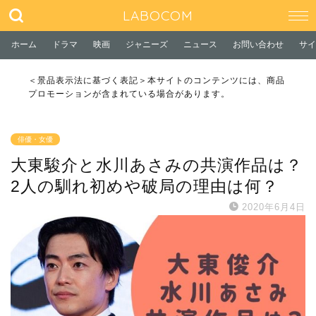
LABOCOM
ホーム
ドラマ
映画
ジャニーズ
ニュース
お問い合わせ
サイ
＜景品表示法に基づく表記＞本サイトのコンテンツには、商品
プロモーションが含まれている場合があります。
俳優・女優
大東駿介と水川あさみの共演作品は？
2人の馴れ初めや破局の理由は何？
2020年6月4日