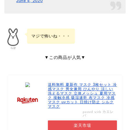
June 4, 2020
マジで怖いね・・・
らぼ
▼この商品が人気▼
送料無料 夏新作 マスク 3枚セット 冷
感マスク 男女兼用 ひんやり 涼しい
洗えるマスク 立体メッシュ 夏用マス
ク 接触冷感 吸湿速乾 布マスク 冷感
マスク uvカット 日焼け防止 シルク
マスク
カエレ
posted with
バ
楽天市場