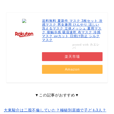
送料無料 夏新作 マスク 3枚セット 冷
感マスク 男女兼用 ひんやり 涼しい
洗えるマスク 立体メッシュ 夏用マス
ク 接触冷感 吸湿速乾 布マスク 冷感
マスク uvカット 日焼け防止 シルク
マスク
カエレ
posted with
バ
楽天市場
Amazon
▼この記事がおすすめ▼
大東駿介は二股不倫していた？極秘別居婚で子ども3人？