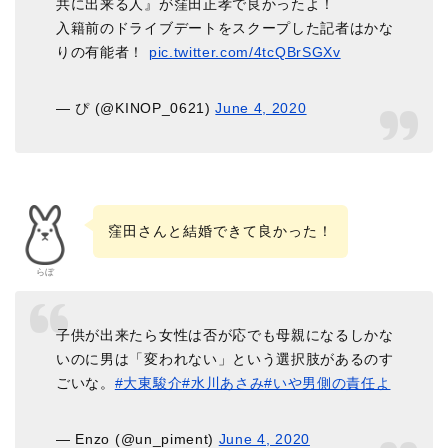
共に出来る人』が窪田正孝で良かったよ！
入籍前のドライブデートをスクープした記者はかな
りの有能者！
pic.twitter.com/4tcQBrSGXv
— ぴ (@KINOP_0621)
June 4, 2020
窪田さんと結婚できて良かった！
らぼ
子供が出来たら女性は否が応でも母親になるしかな
いのに男は「変われない」という選択肢があるのす
ごいな。
#大東駿介
#水川あさみ
#いや男側の責任よ
— Enzo (@un_piment)
June 4, 2020