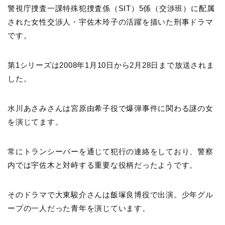
警視庁捜査一課特殊犯捜査係（SIT）5係（交渉班）に配属
された女性交渉人・宇佐木玲子の活躍を描いた刑事ドラマ
です。
第1シリーズは2008年1月10日から2月28日まで放送されま
した。
水川あさみさんは宮原由希子役で爆弾事件に関わる謎の女
を演じてます。
常にトランシーバーを通じて犯行の連絡をしており、警察
内では宇佐木と対峙する重要な役柄だったようです。
そのドラマで大東駿介さんは飯塚良博役で出演。少年グル
ープの一人だった青年を演じています。