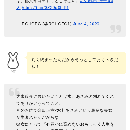
は、他人が口出すことじゃない。
#大東駿介
#子供3
人
https://t.co/0Z20a6fxP1
— RGHGEG (@RGHGEG1)
June 4, 2020
丸く納まったんだからそっとしておくべきだ
ね！
らぼ
大東駿介に言いたいことは水川あさみと別れてくれ
てありがとうってこと。
そのお陰で窪田正孝×水川あさみという最高な夫婦
が生まれたんだからな！
彼女にとって『心豊かに高めあいおもしろく人生を