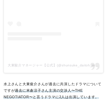
大東駿介マネージャー【公式】(@shunsuke_daitoh_mg)がシェアした投稿
水上さんと大東俊介さんが過去に共演したドラマについて
ですが
過去に米倉涼子さん主演の交渉人〜THE
NEGOTIATOR〜と言うドラマに2人は出演しています。