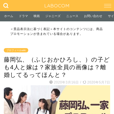
LABOCOM
ホーム
ドラマ
映画
ジャニーズ
ニュース
お問い合わせ
サイ
＜景品表示法に基づく表記＞本サイトのコンテンツには、商品
プロモーションが含まれている場合があります。
プロフィールwiki
藤岡弘、（ふじおかひろし、）の子ど
も4人と嫁は？家族全員の画像は？離
婚してるってほんと？
2020年3月16日
/
2020年5月7日