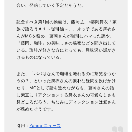
合い、発信していく予定だそうだ。
記念すべき第1回の動画は、藤岡弘、×藤岡舞衣「家
族で語ろう＃１～珈琲編～」。末っ子である舞衣さ
んがMCを務め、藤岡さんが珈琲にハマった訳や、
『藤岡、珈琲』の美味しさの秘密などを聞き出して
いる。珈琲が好きな方にとっても、興味深い話がき
けるものになっている。
また、「パパはなんで珈琲を淹れるのに茶筅をつか
うの？」といった舞衣さんの素朴な疑問を投げかけ
たり、MCとして話を進めながらも、藤岡さんの話
に素直にリアクションする舞衣さんの可愛らしさも
見どころだろう。ちなみにディレクションは愛さん
が務めたそうです。
引用：
Yahoo!ニュース