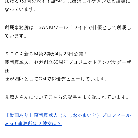
変わる1分間の深イイ話SP」に出演しイケメンだと話題に
なっています。
所属事務所は、SANKIワールドワイドで俳優として所属し
ています。
ＳＥＧＡ新ＣＭ第2弾が4月23日公開！
藤岡真威人、セガ創立60周年プロジェクトアンバサダー就
任
せが四郎としてCMで俳優デビューしています。
真威人さんについてこちらの記事もよく読まれています。
【動画あり】藤岡真威人（ふじおかまいと）プロフィール
wiki！事務所は？彼女は？