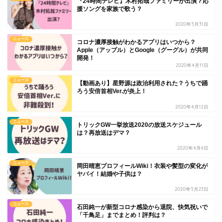
『24時間テレビ』木村拓哉ファミリーが出演？応
援ソングを家族で歌う？
2020年5月31日
ニュース
コロナ濃厚接触がわかるアプリはいつから？
Apple（アップル）とGoogle（グーグル）が共同
開発！
2020年4月11日
ニュース
【動画あり】星野源は政治利用された？うちで踊
ろう安倍首相Ver.が炎上！
2020年4月12日
ニュース
トリックGW一挙放送2020の放送スケジュール
は？再放送はデマ？
2020年4月6日
ニュース
岡田晴恵プロフィールWiki！衣装や髪型の変化が
ヤバイ！結婚や子供は？
2020年5月23日
ニュース
石田純一が新型コロナ感染から退院、快気祝いで
「千鳥足」までまとめ！評判は？