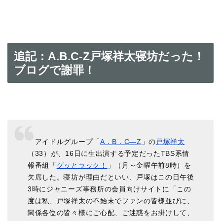
追記：A.B.C-Z戸塚祥太寝坊だった！
ブログで謝罪！
アイドルグループ「
A．B．C―Z
」の
戸塚祥太
（33）が、16日に生出演する予定だったTBS系情
報番組「
グッとラック！
」（月～金曜午前8時）を
欠席した。寝坊が理由だといい、戸塚はこの日午後
3時にジャニーズ事務所の会員向けサイトに「この
度は私、戸塚祥太の不始末でファンの皆様並びに、
関係各位の皆々様にご心配、ご迷惑をお掛けして、