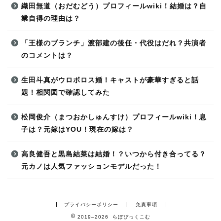
織田無道（おだむどう）プロフィールwiki！結婚は？自
業自得の理由は？
「王様のブランチ」渡部建の後任・代役はだれ？共演者
のコメントは？
生田斗真がウロボロス婚！キャストが豪華すぎると話
題！相関図で確認してみた
松岡俊介（まつおかしゅんすけ）プロフィールwiki！息
子は？元嫁はYOU！現在の嫁は？
高良健吾と黒島結菜は結婚！？いつから付き合ってる？
元カノは人気ファッションモデルだった！
プライバシーポリシー
免責事項
2019–2026 らぼぴっくこむ