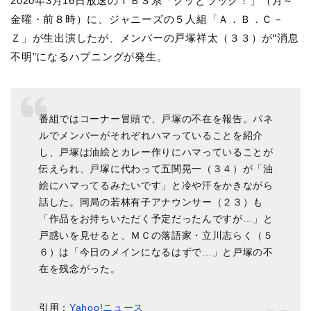
2020年3月16日放送のＴＢＳ系「グッとラック！」（月～
金曜・前８時）に、ジャニーズの５人組「Ａ．Ｂ．Ｃ－
Ｚ」が生出演したが、メンバーの戸塚祥太（３３）が“消息
不明”になるハプニングが発生。
番組ではコーナー冒頭で、戸塚の不在を報告。パネ
ルでメンバーがそれぞれハマっていることを紹介
し、戸塚は油絵とカレー作りにハマっていることが
伝えられ、戸塚に代わって五関晃一（３４）が「油
絵にハマってるみたいです」と冷や汗をかきながら
話した。同局の若林有子アナウンサー（２３）も
「作品をお持ちいただく予定だったんですが…」と
戸惑いを見せると、ＭＣの落語家・立川志らく（５
６）は「今日のメインになるはずで…」と戸塚の不
在を残念がった。
引用：
Yahoo!ニュース