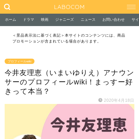
LABOCOM
ホーム
ドラマ
映画
ジャニーズ
ニュース
お問い合わせ
サイ
＜景品表示法に基づく表記＞本サイトのコンテンツには、商品
プロモーションが含まれている場合があります。
プロフィールwiki
今井友理恵（いまいゆりえ）アナウン
サーのプロフィールwiki！まっすー好
きって本当？
2020年4月18日