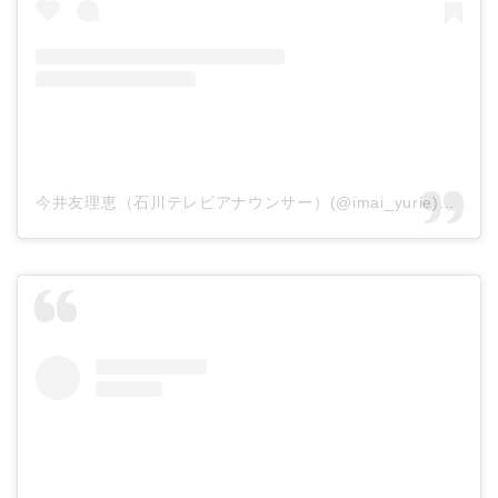
今井友理恵（石川テレビアナウンサー）(@imai_yurie)がシェアした投稿