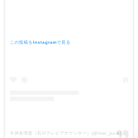
この投稿をInstagramで見る
今井友理恵（石川テレビアナウンサー）(@imai_yurie)がシェアした投稿