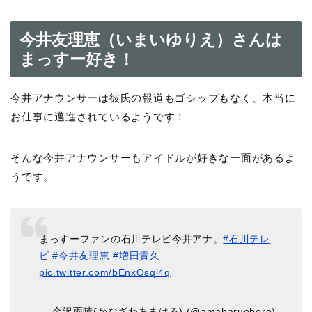
今井友理恵（いまいゆりえ）さんは
まっすー好き！
今井アナウンサーは彼氏の報道もゴシップもなく、本当に
お仕事に邁進されているようです！
そんな今井アナウンサーもアイドルが好きな一面があるよ
うです。
まっすーファンの石川テレビ今井アナ。
#石川テレ
ビ
#今井友理恵
#増田貴久
pic.twitter.com/bEnxOsql4q
— 金沢雨晴(かなざわあまはる) (@amaharuoboro)