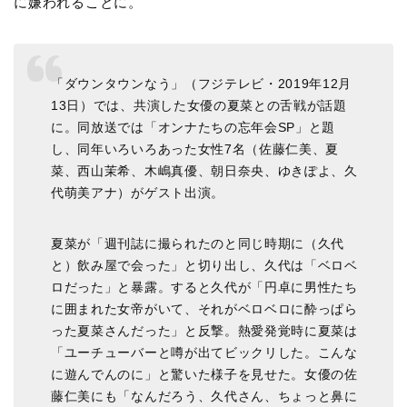
に嫌われることに。
「ダウンタウンなう」（フジテレビ・2019年12月
13日）では、共演した女優の夏菜との舌戦が話題
に。同放送では「オンナたちの忘年会SP」と題
し、同年いろいろあった女性7名（佐藤仁美、夏
菜、西山茉希、木嶋真優、朝日奈央、ゆきぽよ、久
代萌美アナ）がゲスト出演。
夏菜が「週刊誌に撮られたのと同じ時期に（久代
と）飲み屋で会った」と切り出し、久代は「ベロベ
ロだった」と暴露。すると久代が「円卓に男性たち
に囲まれた女帝がいて、それがベロベロに酔っぱら
った夏菜さんだった」と反撃。熱愛発覚時に夏菜は
「ユーチューバーと噂が出てビックリした。こんな
に遊んでんのに」と驚いた様子を見せた。女優の佐
藤仁美にも「なんだろう、久代さん、ちょっと鼻に