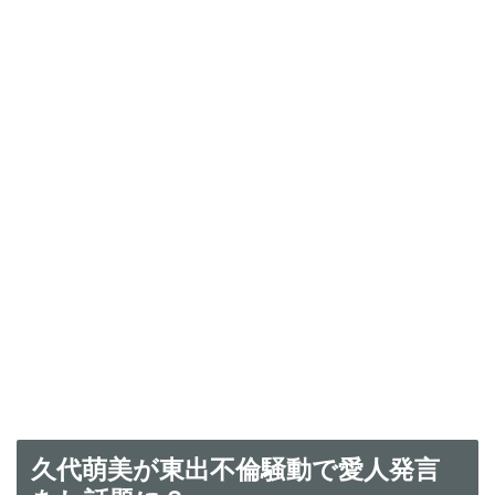
久代萌美が東出不倫騒動で愛人発言