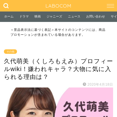
LABOCOM
ホーム
ドラマ
映画
ジャニーズ
ニュース
お問い合わせ
サイ
＜景品表示法に基づく表記＞本サイトのコンテンツには、商品
プロモーションが含まれている場合があります。
その他
久代萌美（くしろもえみ）プロフィー
ルwiki！嫌われキャラ？大物に気に入
られる理由は？
2020年4月18日