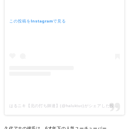
この投稿をInstagramで見る
はるニキ【北の打ち師達】(@haluktuc)がシェアした投稿
–
2
久代アナの彼氏は、6才年下の人気ユーチューバー。