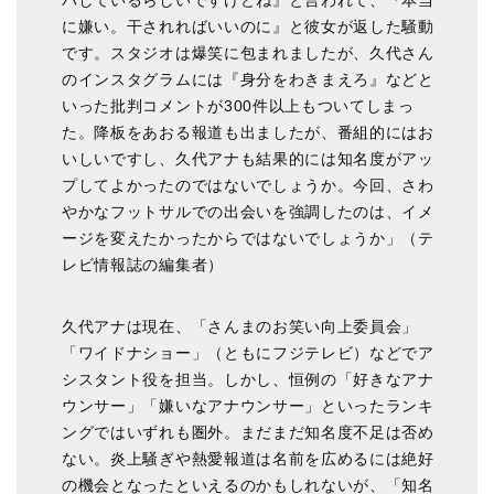
パしているらしいですけどね』と言われて、『本当
に嫌い。干されればいいのに』と彼女が返した騒動
です。スタジオは爆笑に包まれましたが、久代さん
のインスタグラムには『身分をわきまえろ』などと
いった批判コメントが300件以上もついてしまっ
た。降板をあおる報道も出ましたが、番組的にはお
いしいですし、久代アナも結果的には知名度がアッ
プしてよかったのではないでしょうか。今回、さわ
やかなフットサルでの出会いを強調したのは、イメ
ージを変えたかったからではないでしょうか」（テ
レビ情報誌の編集者）
久代アナは現在、「さんまのお笑い向上委員会」
「ワイドナショー」（ともにフジテレビ）などでア
シスタント役を担当。しかし、恒例の「好きなアナ
ウンサー」「嫌いなアナウンサー」といったランキ
ングではいずれも圏外。まだまだ知名度不足は否め
ない。炎上騒ぎや熱愛報道は名前を広めるには絶好
の機会となったといえるのかもしれないが、「知名