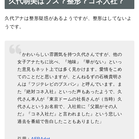
久代萌美はブス？整形？コネ入社？
久代アナは整形疑惑があるようですが、整形はしてないよ
うです。
「かわいらしい雰囲気を持つ久代さんですが、他の
女子アナたちに比べ、『地味』『華がない』といっ
た意見もネット上では多く見かけます。愛情をこめ
てのことだと思いますが、とんねるずの石橋貴明さ
んは『フジテレビのブスパン』と呼んでいます。ま
た『絶対コネ入社』といった声もあったようで、久
代さん本人が『東京ドームの社長さんが（当時）久
代さんというお名前で、入社前に『父親がその人
だ』『コネ入社だ』と言われました』という悲しい
過去を番組で告白したこともありました」
引用：
AERAdot.