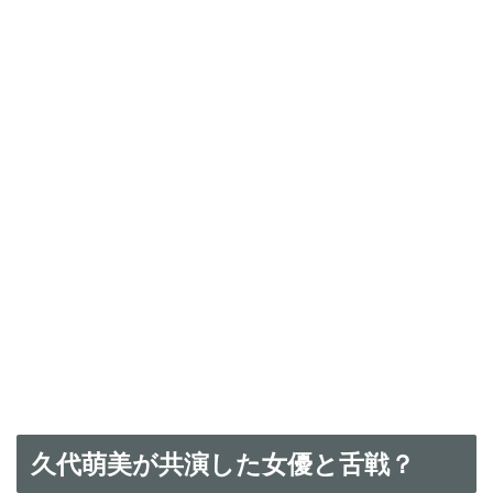
久代萌美が共演した女優と舌戦？