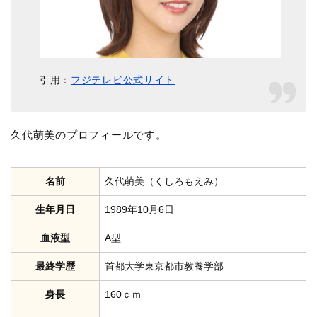
引用：
フジテレビ公式サイト
久代萌美のプロフィールです。
名前
久代萌美（くしろもえみ）
生年月日
1989年10月6日
血液型
A型
最終学歴
首都大学東京都市教養学部
身長
160ｃｍ