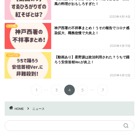
風の料理がおもしろすぎた！
2020年4月14日
その他
神戸西署の不祥事まとめ！うその報告でコロナ感
染拡大、職務怠慢で大炎上！
2020年4月13日
ニュース
【動画あり】星野源は政治利用された？うちで踊
ろう安倍首相Ver.が炎上！
2020年4月12日
...
...
1
3
4
5
7
HOME
ニュース