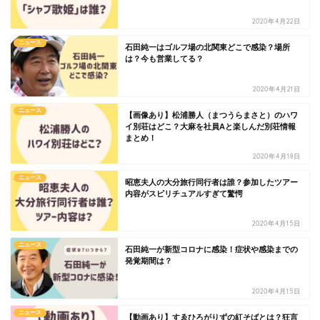
2020年4月22日
ニュース
石田純一はゴルフ場の北関東どこで感染？場所
は？今も営業してる？
2020年4月21日
ニュース
【画像あり】松浦勝人（まつうらまさと）のハワ
イ別荘はどこ？大麻を社員Aと楽しんだ別荘情報
まとめ！
2020年4月18日
ニュース
昭恵夫人の大分旅行同行者は誰？参加したツアー
内容がスピリチュアルすぎて驚愕
2020年4月15日
ニュース
石田純一が新型コロナに感染！症状や感染までの
発覚期間は？
2020年4月15日
ニュース
【動画あり】すゑひろがりずの紅そばとは？狂言